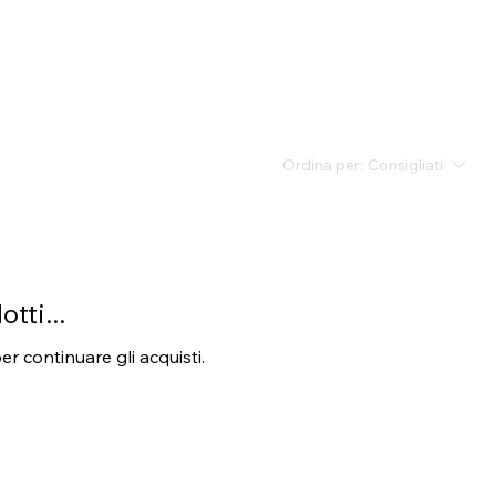
Ordina per:
Consigliati
tti...
r continuare gli acquisti.