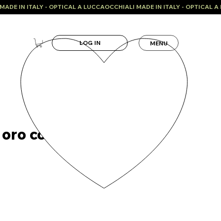
LOG IN
MENU
oro con petali