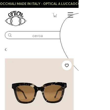
OCCHIALI MADE IN ITALY - OPTICAL A LUCCA