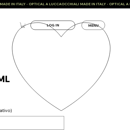
LOG IN
MENU
 ML
ativo)