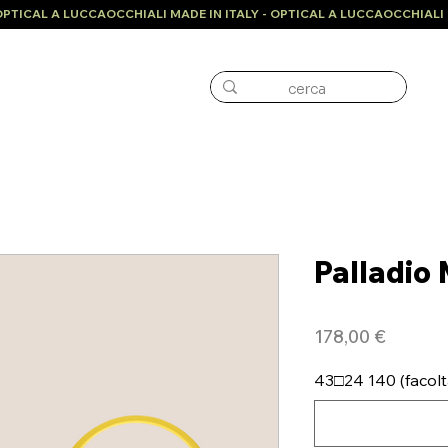
Palladio
Prezzo
178,00 €
43□24 140 (facolt