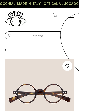
OCCHIALI MADE IN ITALY - OPTICAL A LUCCA