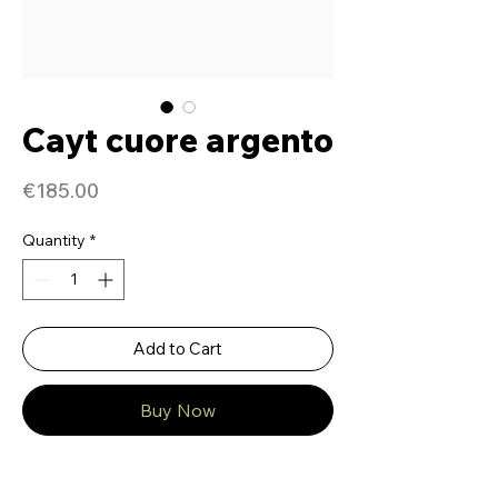
Cayt cuore argento
Price
€185.00
Quantity
*
Add to Cart
Buy Now